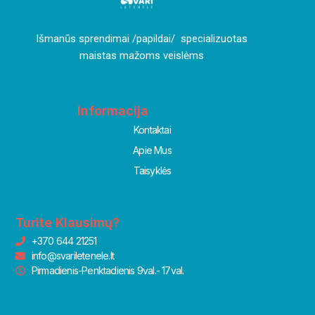
I
šmanūs sprendimai /papildai/ specializuotas
maistas mažoms veislėms
Informacija
Kontaktai
Apie Mus
Taisyklės
Turite Klausimų?
+370 644 21251
info@svariletenele.lt
Pirmadienis-Penktadienis 9val.- 17val.