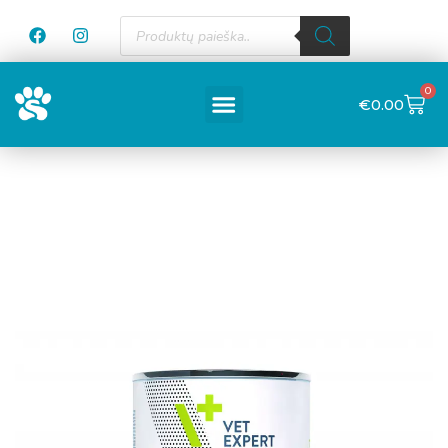
0
€
0.00