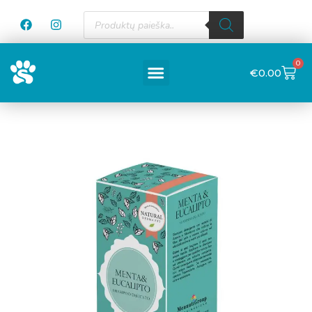
0
€
0.00