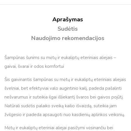
Aprašymas
Sudėtis
Naudojimo rekomendacijos
Šampūnas šunims su mėtų ir eukaliptų eteriniais aliejais –
gaivai, švarai ir odos komfortui
Šis gaivinantis šampūnas su mėtų ir eukaliptų eteriniais aliejais
švelniai, bet efektyviai valo augintinio kailį, padeda pašalinti
nešvarumus ir suteikia ilgai išliekantį švaros bei gaivos pojūtį.
Natūrali sudėtis palaiko sveiką kailio išvaizdą, suteikia jam
žvilgesio ir padeda apsaugoti nuo kasdienių aplinkos veiksnių.
Mėtų ir eukaliptų eteriniai aliejai pasižymi vėsinančiu bei