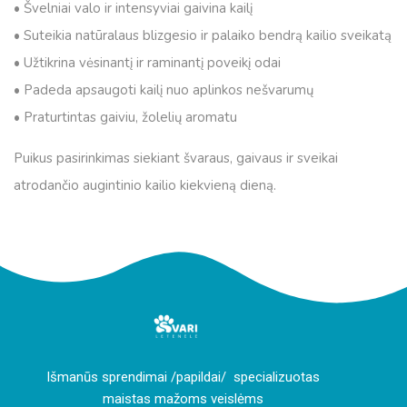
• Švelniai valo ir intensyviai gaivina kailį
• Suteikia natūralaus blizgesio ir palaiko bendrą kailio sveikatą
• Užtikrina vėsinantį ir raminantį poveikį odai
• Padeda apsaugoti kailį nuo aplinkos nešvarumų
• Praturtintas gaiviu, žolelių aromatu
Puikus pasirinkimas siekiant švaraus, gaivaus ir sveikai
atrodančio augintinio kailio kiekvieną dieną.
I
šmanūs sprendimai /papildai/ specializuotas
maistas mažoms veislėms