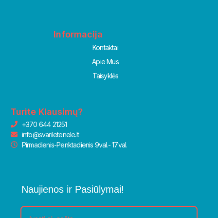
Informacija
Kontaktai
Apie Mus
Taisyklės
Turite Klausimų?
+370 644 21251
info@svariletenele.lt
Pirmadienis-Penktadienis 9val.- 17val.
Naujienos ir Pasiūlymai!