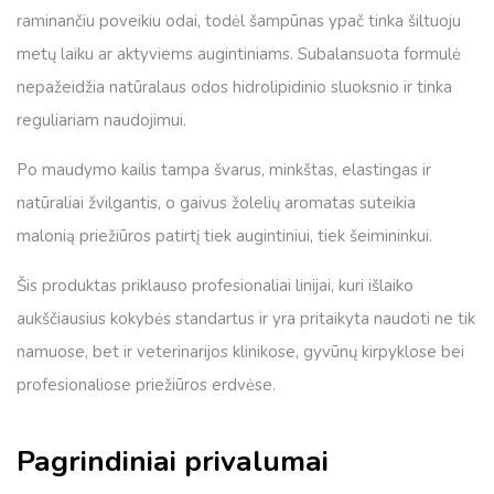
raminančiu poveikiu odai, todėl šampūnas ypač tinka šiltuoju
metų laiku ar aktyviems augintiniams. Subalansuota formulė
nepažeidžia natūralaus odos hidrolipidinio sluoksnio ir tinka
reguliariam naudojimui.
Po maudymo kailis tampa švarus, minkštas, elastingas ir
natūraliai žvilgantis, o gaivus žolelių aromatas suteikia
malonią priežiūros patirtį tiek augintiniui, tiek šeimininkui.
Šis produktas priklauso profesionaliai linijai, kuri išlaiko
aukščiausius kokybės standartus ir yra pritaikyta naudoti ne tik
namuose, bet ir veterinarijos klinikose, gyvūnų kirpyklose bei
profesionaliose priežiūros erdvėse.
Pagrindiniai privalumai