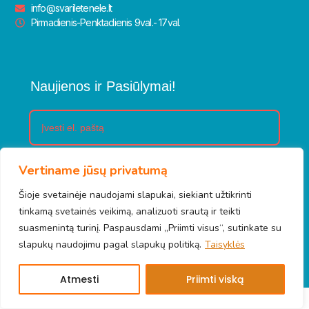
info@svariletenele.lt
Pirmadienis-Penktadienis 9val.- 17val.
Naujienos ir Pasiūlymai!
Vertiname jūsų privatumą
Prenumeruoti
Šioje svetainėje naudojami slapukai, siekiant užtikrinti
tinkamą svetainės veikimą, analizuoti srautą ir teikti
suasmenintą turinį. Paspausdami „Priimti visus“, sutinkate su
slapukų naudojimu pagal slapukų politiką.
Taisyklės
© 2026 Švari letenėlė. Visos teisės saugomos.
Atmesti
Priimti viską