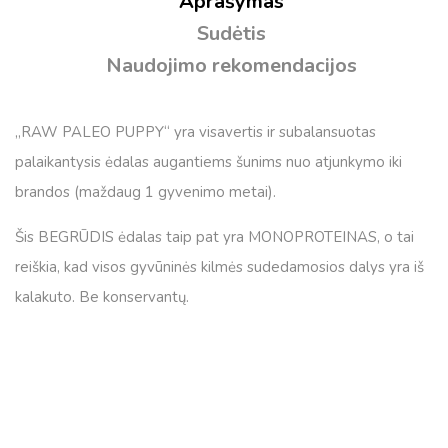
Aprašymas
Sudėtis
Naudojimo rekomendacijos
„RAW PALEO PUPPY“ yra visavertis ir subalansuotas
palaikantysis ėdalas augantiems šunims nuo atjunkymo iki
brandos (maždaug 1 gyvenimo metai).
Šis BEGRŪDIS ėdalas taip pat yra MONOPROTEINAS, o tai
reiškia, kad visos gyvūninės kilmės sudedamosios dalys yra iš
kalakuto. Be konservantų.