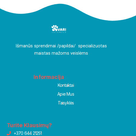
I
šmanūs sprendimai /papildai/ specializuotas
maistas mažoms veislėms
Informacija
Kontaktai
Apie Mus
Taisyklės
Turite Klausimų?
+370 644 21251