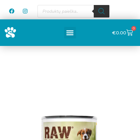
0
€
0.00