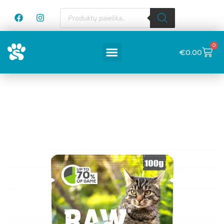
0
€
0.00