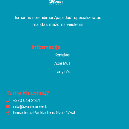
I
šmanūs sprendimai /papildai/ specializuotas
maistas mažoms veislėms
Informacija
Kontaktai
Apie Mus
Taisyklės
Turite Klausimų?
+370 644 21251
info@svariletenele.lt
Pirmadienis-Penktadienis 9val.- 17val.