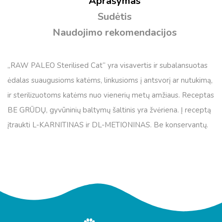
Aprašymas
Sudėtis
Naudojimo rekomendacijos
„RAW PALEO Sterilised Cat“ yra visavertis ir subalansuotas
ėdalas suaugusioms katėms, linkusioms į antsvorį ar nutukimą,
ir sterilizuotoms katėms nuo vienerių metų amžiaus. Receptas
BE GRŪDŲ, gyvūninių baltymų šaltinis yra žvėriena. Į receptą
įtraukti L-KARNITINAS ir DL-METIONINAS. Be konservantų.