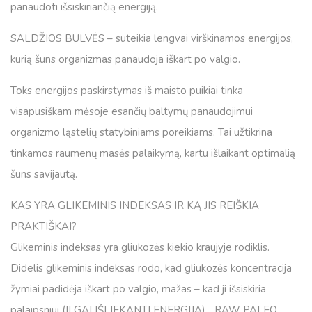
panaudoti išsiskiriančią energiją.
SALDŽIOS BULVĖS – suteikia lengvai virškinamos energijos,
kurią šuns organizmas panaudoja iškart po valgio.
Toks energijos paskirstymas iš maisto puikiai tinka
visapusiškam mėsoje esančių baltymų panaudojimui
organizmo ląstelių statybiniams poreikiams. Tai užtikrina
tinkamos raumenų masės palaikymą, kartu išlaikant optimalią
šuns savijautą.
KAS YRA GLIKEMINIS INDEKSAS IR KĄ JIS REIŠKIA
PRAKTIŠKAI?
Glikeminis indeksas yra gliukozės kiekio kraujyje rodiklis.
Didelis glikeminis indeksas rodo, kad gliukozės koncentracija
žymiai padidėja iškart po valgio, mažas – kad ji išsiskiria
palaipsniui (ILGAI IŠLIEKANTI ENERGIJA). „RAW PALEO