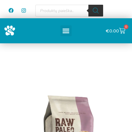
0
€
0.00