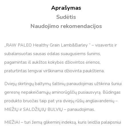
Aprašymas
Sudėtis
Naudojimo rekomendacijos
„RAW PALEO Healthy Grain Lamb&Barley “ – visavertis ir
subalansuotas sausas ėdalas suaugusiems šunims,
pagamintas iš aukštos kokybės džiovintos ėrienos,
praturtintas lengvai virškinama džiovinta paukštiena.
Dviejų skirtingų baltymų šaltinių panaudojimas užtikrina šuniui
geresnę nepakeičiamųjų aminorūgščių pusiausvyrą. Būdingas
produkto bruožas taip pat yra dviejų rūšių angliavandenių –
MIEŽIŲ ir SALDŽIŲJŲ BULVIŲ – panaudojimas.
MIEŽIAI – turi žemą glikeminį indeksą, kuris leidžia palaipsniui