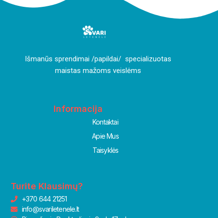
I
šmanūs sprendimai /papildai/ specializuotas
maistas mažoms veislėms
Informacija
Kontaktai
Apie Mus
Taisyklės
Turite Klausimų?
+370 644 21251
info@svariletenele.lt