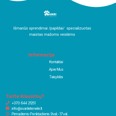
I
šmanūs sprendimai /papildai/ specializuotas
maistas mažoms veislėms
Informacija
Kontaktai
Apie Mus
Taisyklės
Turite Klausimų?
+370 644 21251
info@svariletenele.lt
Pirmadienis-Penktadienis 9val.- 17val.