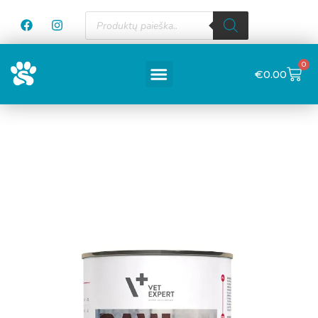
0
€
0.00