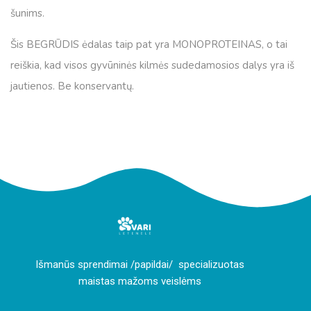
šunims.
Šis BEGRŪDIS ėdalas taip pat yra MONOPROTEINAS, o tai
reiškia, kad visos gyvūninės kilmės sudedamosios dalys yra iš
jautienos. Be konservantų.
I
šmanūs sprendimai /papildai/ specializuotas
maistas mažoms veislėms