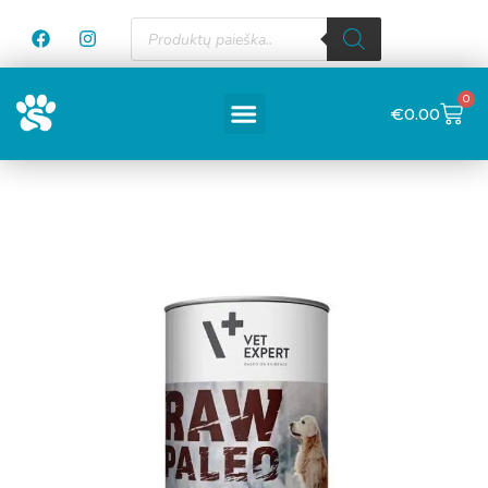
0
€
0.00