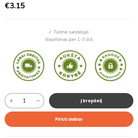
€
3.15
✓ Turime sandėlyje.
Išsiuntimas per 1-3 d.d.
Į krepšelį
Pirkti dabar