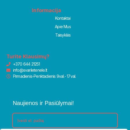
Informacija
Kontaktai
Apie Mus
Taisyklės
Turite Klausimų?
+370 644 21251
info@svariletenele.lt
Pirmadienis-Penktadienis 9val.- 17val.
Naujienos ir Pasiūlymai!