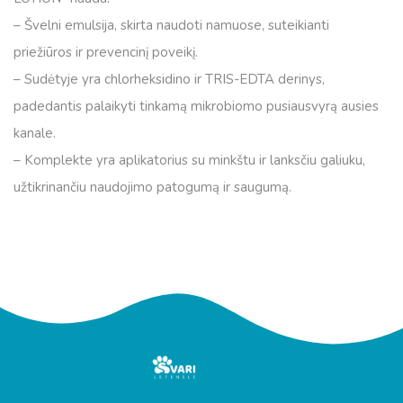
– Švelni emulsija, skirta naudoti namuose, suteikianti
priežiūros ir prevencinį poveikį.
– Sudėtyje yra chlorheksidino ir TRIS-EDTA derinys,
padedantis palaikyti tinkamą mikrobiomo pusiausvyrą ausies
kanale.
– Komplekte yra aplikatorius su minkštu ir lanksčiu galiuku,
užtikrinančiu naudojimo patogumą ir saugumą.