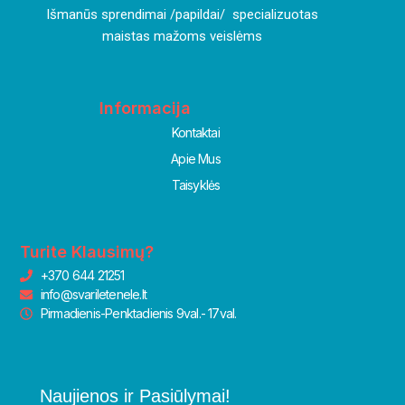
I
šmanūs sprendimai /papildai/ specializuotas
maistas mažoms veislėms
Informacija
Kontaktai
Apie Mus
Taisyklės
Turite Klausimų?
+370 644 21251
info@svariletenele.lt
Pirmadienis-Penktadienis 9val.- 17val.
Naujienos ir Pasiūlymai!