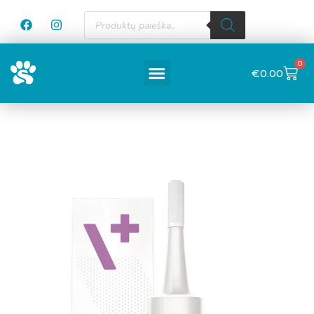
0
€
0.00