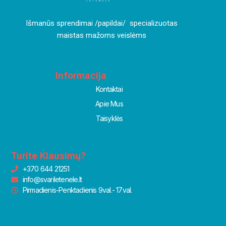
I
šmanūs sprendimai /papildai/ specializuotas
maistas mažoms veislėms
Informacija
Kontaktai
Apie Mus
Taisyklės
Turite Klausimų?
+370 644 21251
info@svariletenele.lt
Pirmadienis-Penktadienis 9val.- 17val.