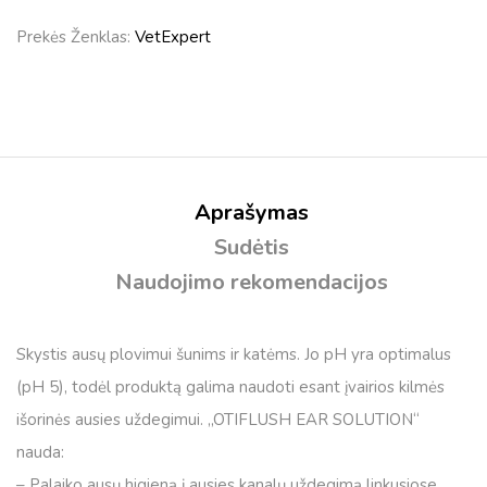
Prekės Ženklas:
VetExpert
Aprašymas
Sudėtis
Naudojimo rekomendacijos
Skystis ausų plovimui šunims ir katėms. Jo pH yra optimalus
(pH 5), todėl produktą galima naudoti esant įvairios kilmės
išorinės ausies uždegimui. „OTIFLUSH EAR SOLUTION“
nauda:
– Palaiko ausų higieną į ausies kanalų uždegimą linkusiose