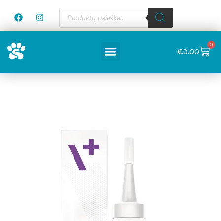
0
€
0.00