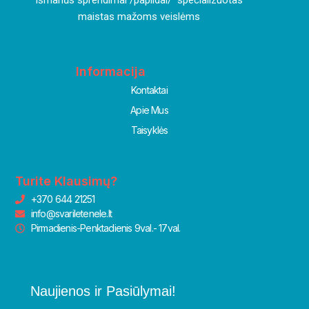
I
šmanūs sprendimai /papildai/ specializuotas
maistas mažoms veislėms
Informacija
Kontaktai
Apie Mus
Taisyklės
Turite Klausimų?
+370 644 21251
info@svariletenele.lt
Pirmadienis-Penktadienis 9val.- 17val.
Naujienos ir Pasiūlymai!