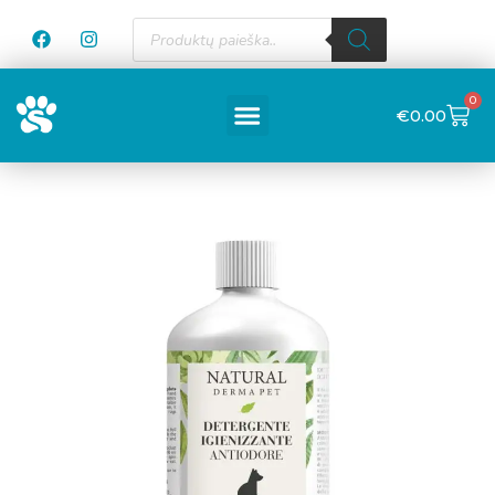
0
€
0.00