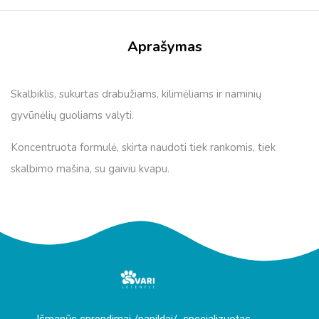
Aprašymas
Skalbiklis, sukurtas drabužiams, kilimėliams ir naminių
gyvūnėlių guoliams valyti.
Koncentruota formulė, skirta naudoti tiek rankomis, tiek
skalbimo mašina, su gaiviu kvapu.