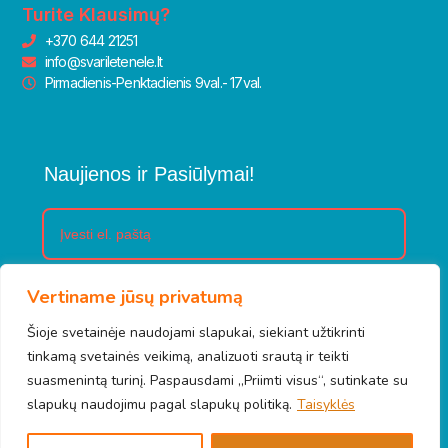
Turite Klausimų?
+370 644 21251
info@svariletenele.lt
Pirmadienis-Penktadienis 9val.- 17val.
Naujienos ir Pasiūlymai!
Vertiname jūsų privatumą
Prenumeruoti
Šioje svetainėje naudojami slapukai, siekiant užtikrinti
tinkamą svetainės veikimą, analizuoti srautą ir teikti
suasmenintą turinį. Paspausdami „Priimti visus“, sutinkate su
slapukų naudojimu pagal slapukų politiką.
Taisyklės
© 2026 Švari letenėlė. Visos teisės saugomos.