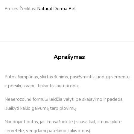
Prekės Ženklas:
Natural Derma Pet
Aprašymas
Putos šampūnas, skirtas šunims, pasižymintis juodųjų serbentų
ir persikų kvapu, tinkantis jautriai odai.
Neaerozolinė formulė leidžia valyti be skalavimo ir padeda
išlaikyti kailio gaivumą tarp plovimų.
Naudojant putas, jas įmasažuokite į sausą kailį ir nuvalykite
servetėle, vengdami patekimo į akis ir nosį.