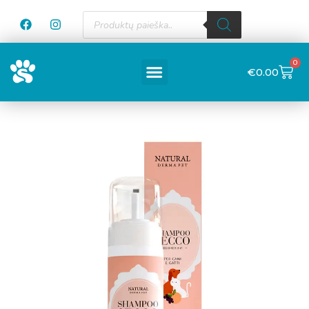
0
€
0.00