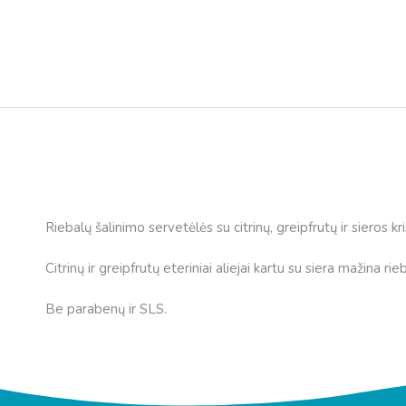
Riebalų šalinimo servetėlės ​​su citrinų, greipfrutų ir sieros kr
Citrinų ir greipfrutų eteriniai aliejai kartu su siera mažina rieb
Be parabenų ir SLS.