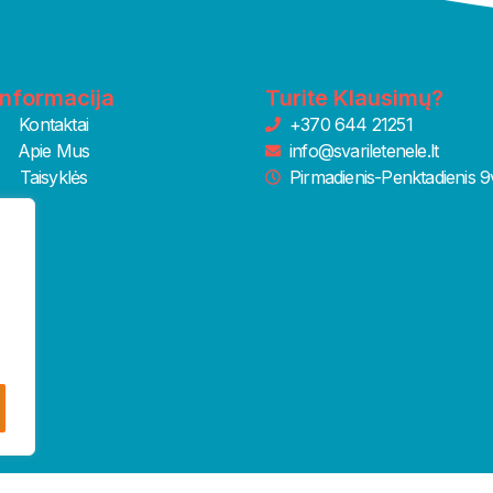
Informacija
Turite Klausimų?
Kontaktai
+370 644 21251
Apie Mus
info@svariletenele.lt
Taisyklės
Pirmadienis-Penktadienis 9v