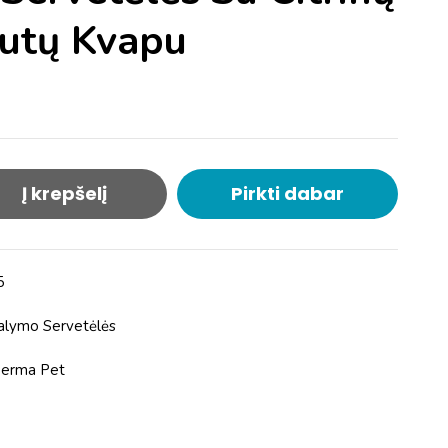
rutų Kvapu
Į krepšelį
Pirkti dabar
5
Valymo Servetėlės
Derma Pet