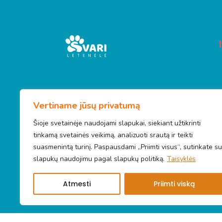
I
šmanūs sprendimai /papildai/
Vertiname jūsų privatumą
specializuotas maistas mažoms
Šioje svetainėje naudojami slapukai, siekiant užtikrinti
veislėms
tinkamą svetainės veikimą, analizuoti srautą ir teikti
suasmenintą turinį. Paspausdami „Priimti visus“, sutinkate su
slapukų naudojimu pagal slapukų politiką.
Taisyklės
Atmesti
Priimti viską
© 2026 Švari letenėlė. Visos teisės saugomos.