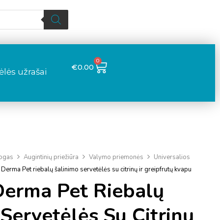
0
€
0.00
lės užrašai
logas
Augintinių priežiūra
Valymo priemonės
Universalios
 Derma Pet riebalų šalinimo servetėlės ​​su citrinų ir greipfrutų kvapu
Derma Pet Riebalų
Servetėlės ​​su Citrinų