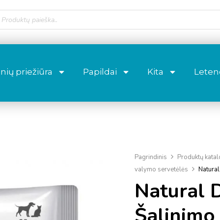
nių priežiūra
Papildai
Kita
Letenė
Pagrindinis
Produktų kata
valymo servetėlės
Natural
Natural 
Šalinimo 