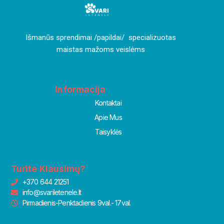
I
šmanūs sprendimai /papildai/ specializuotas
maistas mažoms veislėms
Informacija
Kontaktai
Apie Mus
Taisyklės
Turite Klausimų?
+370 644 21251
info@svariletenele.lt
Pirmadienis-Penktadienis 9val.- 17val.