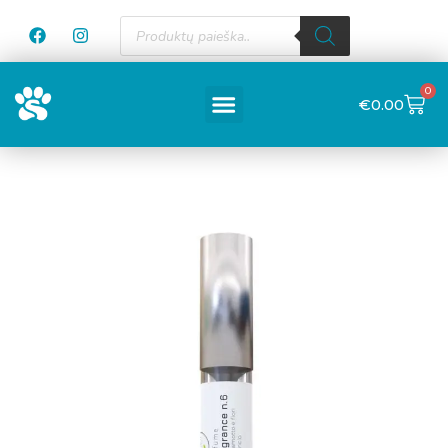
0
€
0.00