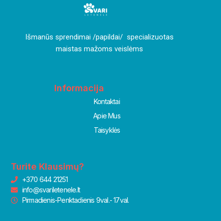
I
šmanūs sprendimai /papildai/ specializuotas
maistas mažoms veislėms
Informacija
Kontaktai
Apie Mus
Taisyklės
Turite Klausimų?
+370 644 21251
info@svariletenele.lt
Pirmadienis-Penktadienis 9val.- 17val.