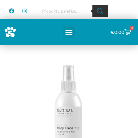
0
€
0.00