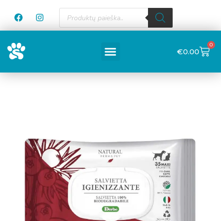
0
€
0.00