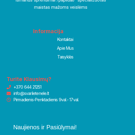
I
šmanūs sprendimai /papildai/ specializuotas
maistas mažoms veislėms
Informacija
Kontaktai
Apie Mus
Taisyklės
Turite Klausimų?
+370 644 21251
info@svariletenele.lt
Pirmadienis-Penktadienis 9val.- 17val.
Naujienos ir Pasiūlymai!