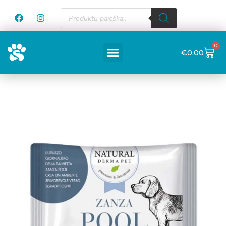
0
€
0.00