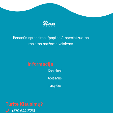
I
šmanūs sprendimai /papildai/ specializuotas
maistas mažoms veislėms
Informacija
Kontaktai
Apie Mus
Taisyklės
Turite Klausimų?
+370 644 21251