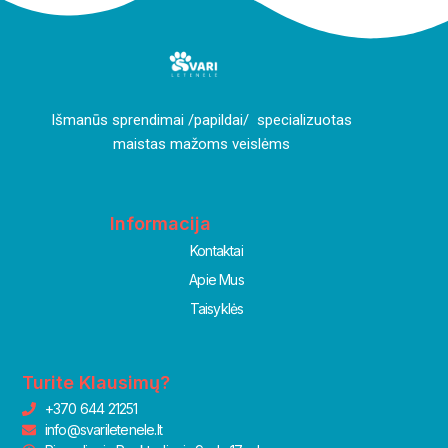
I
šmanūs sprendimai /papildai/ specializuotas
maistas mažoms veislėms
Informacija
Kontaktai
Apie Mus
Taisyklės
Turite Klausimų?
+370 644 21251
info@svariletenele.lt