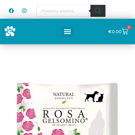
0
€
0.00