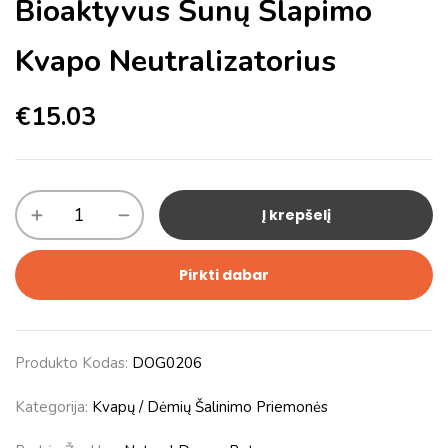
Bioaktyvus Šunų Šlapimo
Kvapo Neutralizatorius
€
15.03
Į krepšelį
Pirkti dabar
Produkto Kodas:
DOG0206
Kategorija:
Kvapų / Dėmių Šalinimo Priemonės