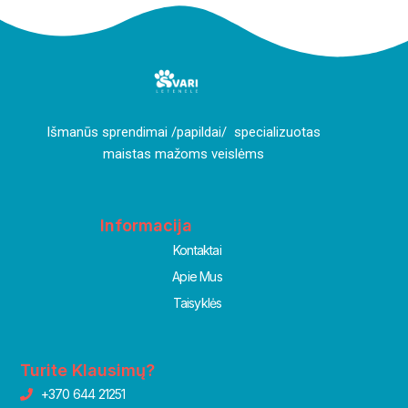
I
šmanūs sprendimai /papildai/ specializuotas
maistas mažoms veislėms
Informacija
Kontaktai
Apie Mus
Taisyklės
Turite Klausimų?
+370 644 21251