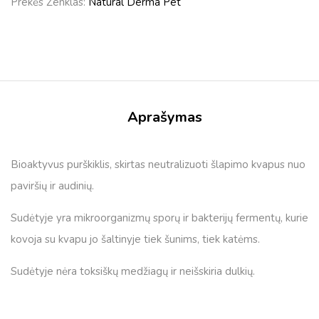
Prekės Ženklas:
Natural Derma Pet
Aprašymas
Bioaktyvus purškiklis, skirtas neutralizuoti šlapimo kvapus nuo
paviršių ir audinių.
Sudėtyje yra mikroorganizmų sporų ir bakterijų fermentų, kurie
kovoja su kvapu jo šaltinyje tiek šunims, tiek katėms.
Sudėtyje nėra toksiškų medžiagų ir neišskiria dulkių.