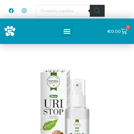
0
€
0.00