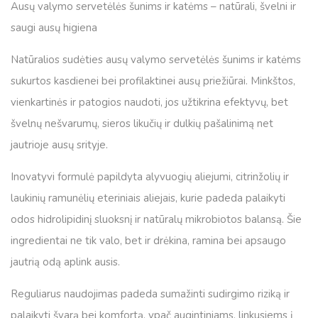
Ausų valymo servetėlės šunims ir katėms – natūrali, švelni ir
saugi ausų higiena
Natūralios sudėties ausų valymo servetėlės šunims ir katėms
sukurtos kasdienei bei profilaktinei ausų priežiūrai. Minkštos,
vienkartinės ir patogios naudoti, jos užtikrina efektyvų, bet
švelnų nešvarumų, sieros likučių ir dulkių pašalinimą net
jautrioje ausų srityje.
Inovatyvi formulė papildyta
alyvuogių aliejumi, citrinžolių ir
laukinių ramunėlių eteriniais aliejais
, kurie padeda palaikyti
odos hidrolipidinį sluoksnį ir natūralų mikrobiotos balansą. Šie
ingredientai ne tik valo, bet ir drėkina, ramina bei apsaugo
jautrią odą aplink ausis.
Reguliarus naudojimas padeda sumažinti sudirgimo riziką ir
palaikyti švarą bei komfortą, ypač augintiniams, linkusiems į