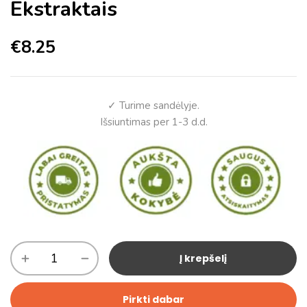
Ekstraktais
€
8.25
✓ Turime sandėlyje.
Išsiuntimas per 1-3 d.d.
Į krepšelį
Pirkti dabar