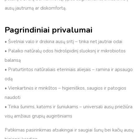
ausų jautrumą ar diskomfortą.
Pagrindiniai privalumai
• Švelniai valo ir drėkina ausų sritį – tinka net jautriai odai
• Palaiko natūralų odos hidrolipidinį sluoksnį ir mikrobiotos
balansą
• Praturtintos natūraliais eteriniais aliejais – ramina ir apsaugo
odą
• Vienkartinės ir minkštos – higieniškos, saugios ir patogios
naudoti
• Tinka šunims, katėms ir šuniukams – universali ausų priežiūra
visų amžiaus grupių augintiniams
Patikimas pasirinkimas atsakingai ir saugiai šunų bei kačių ausų