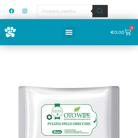
0
€
0.00