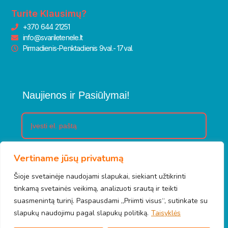
Turite Klausimų?
+370 644 21251
info@svariletenele.lt
Pirmadienis-Penktadienis 9val.- 17val.
Naujienos ir Pasiūlymai!
Vertiname jūsų privatumą
Prenumeruoti
Šioje svetainėje naudojami slapukai, siekiant užtikrinti
tinkamą svetainės veikimą, analizuoti srautą ir teikti
suasmenintą turinį. Paspausdami „Priimti visus“, sutinkate su
© 2026 Švari letenėlė. Visos teisės saugomos.
slapukų naudojimu pagal slapukų politiką.
Taisyklės