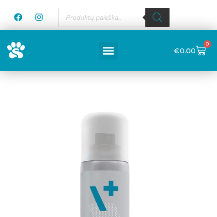
0
€
0.00