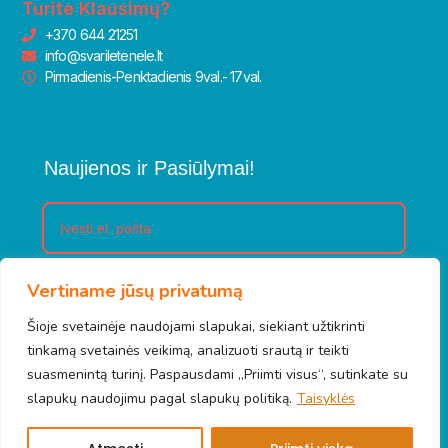
Turite Klausimų?
+370 644 21251
info@svariletenele.lt
Pirmadienis-Penktadienis 9val.- 17val.
Naujienos ir Pasiūlymai!
Vertiname jūsų privatumą
Prenumeruoti
Šioje svetainėje naudojami slapukai, siekiant užtikrinti
tinkamą svetainės veikimą, analizuoti srautą ir teikti
suasmenintą turinį. Paspausdami „Priimti visus“, sutinkate su
slapukų naudojimu pagal slapukų politiką.
Taisyklės
© 2026 Švari letenėlė. Visos teisės saugomos.