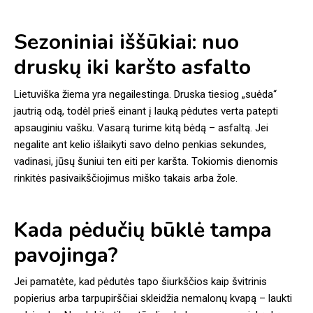
Sezoniniai iššūkiai: nuo
druskų iki karšto asfalto
Lietuviška žiema yra negailestinga. Druska tiesiog „suėda“
jautrią odą, todėl prieš einant į lauką pėdutes verta patepti
apsauginiu vašku. Vasarą turime kitą bėdą – asfaltą. Jei
negalite ant kelio išlaikyti savo delno penkias sekundes,
vadinasi, jūsų šuniui ten eiti per karšta. Tokiomis dienomis
rinkitės pasivaikščiojimus miško takais arba žole.
Kada pėdučių būklė tampa
pavojinga?
Jei pamatėte, kad pėdutės tapo šiurkščios kaip švitrinis
popierius arba tarpupirščiai skleidžia nemalonų kvapą – laukti