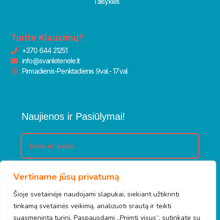
Taisyklės
Turite Klausimų?
+370 644 21251
info@svariletenele.lt
Pirmadienis-Penktadienis 9val.- 17val.
Naujienos ir Pasiūlymai!
Vertiname jūsų privatumą
Prenumeruoti
Šioje svetainėje naudojami slapukai, siekiant užtikrinti
tinkamą svetainės veikimą, analizuoti srautą ir teikti
suasmenintą turinį. Paspausdami „Priimti visus“, sutinkate su