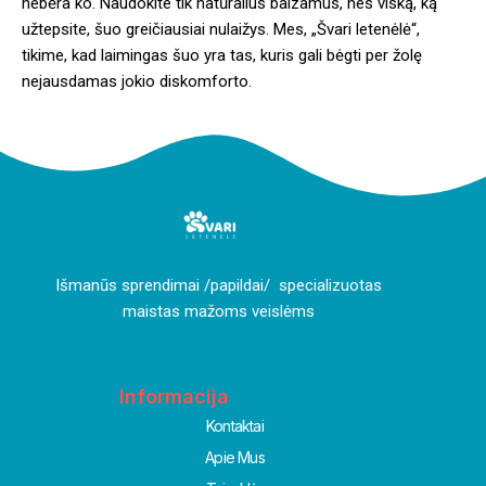
nebėra ko. Naudokite tik natūralius balzamus, nes viską, ką
užtepsite, šuo greičiausiai nulaižys. Mes, „Švari letenėlė“,
tikime, kad laimingas šuo yra tas, kuris gali bėgti per žolę
nejausdamas jokio diskomforto.
I
šmanūs sprendimai /papildai/ specializuotas
maistas mažoms veislėms
Informacija
Kontaktai
Apie Mus