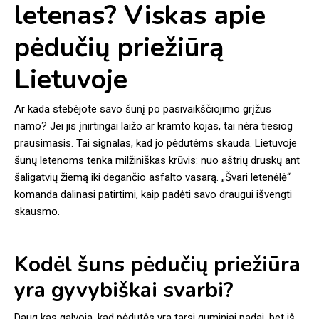
letenas? Viskas apie
pėdučių priežiūrą
Lietuvoje
Ar kada stebėjote savo šunį po pasivaikščiojimo grįžus
namo? Jei jis įnirtingai laižo ar kramto kojas, tai nėra tiesiog
prausimasis. Tai signalas, kad jo pėdutėms skauda. Lietuvoje
šunų letenoms tenka milžiniškas krūvis: nuo aštrių druskų ant
šaligatvių žiemą iki degančio asfalto vasarą. „Švari letenėlė“
komanda dalinasi patirtimi, kaip padėti savo draugui išvengti
skausmo.
Kodėl šuns pėdučių priežiūra
yra gyvybiškai svarbi?
Daug kas galvoja, kad pėdutės yra tarsi guminiai padai, bet iš