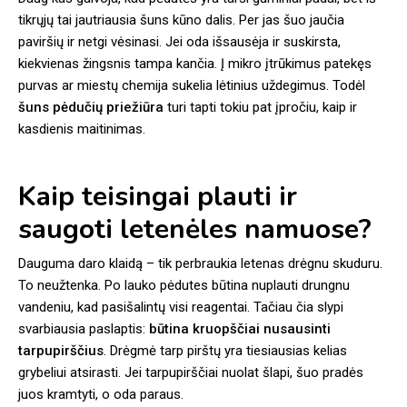
tikrųjų tai jautriausia šuns kūno dalis. Per jas šuo jaučia
paviršių ir netgi vėsinasi. Jei oda išsausėja ir suskirsta,
kiekvienas žingsnis tampa kančia. Į mikro įtrūkimus patekęs
purvas ar miestų chemija sukelia lėtinius uždegimus. Todėl
šuns pėdučių priežiūra
turi tapti tokiu pat įpročiu, kaip ir
kasdienis maitinimas.
Kaip teisingai plauti ir
saugoti letenėles namuose?
Dauguma daro klaidą – tik perbraukia letenas drėgnu skuduru.
To neužtenka. Po lauko pėdutes būtina nuplauti drungnu
vandeniu, kad pasišalintų visi reagentai. Tačiau čia slypi
svarbiausia paslaptis:
būtina kruopščiai nusausinti
tarpupirščius
. Drėgmė tarp pirštų yra tiesiausias kelias
grybeliui atsirasti. Jei tarpupirščiai nuolat šlapi, šuo pradės
juos kramtyti, o oda paraus.