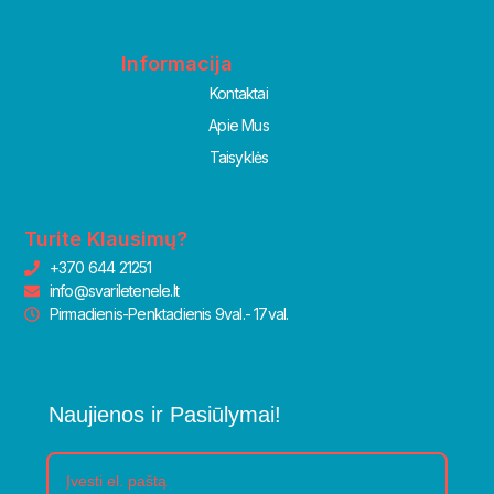
Informacija
Kontaktai
Apie Mus
Taisyklės
Turite Klausimų?
+370 644 21251
info@svariletenele.lt
Pirmadienis-Penktadienis 9val.- 17val.
Naujienos ir Pasiūlymai!