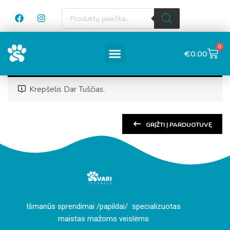
0
€
0.00
Krepšelis Dar Tuščias.
GRĮŽTI Į PARDUOTUVĘ
I
šmanūs sprendimai /papildai/ specializuotas
maistas mažoms veislėms